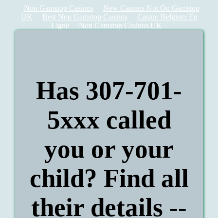
Non Gamstop Casinos
New Casinos Not On Gamstop
UK
Best Non Gamstop Casinos
Casino Belgium En
Ligne
Non Gamstop Casinos UK
Has 307-701-
5xxx called
you or your
child? Find all
their details --