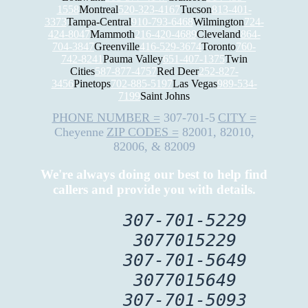
1558
Montreal
520-323-4167
Tucson
813-401-
3373
Tampa-Central
910-793-6468
Wilmington
724-
424-8047
Mammoth
216-420-4689
Cleveland
864-
704-3847
Greenville
416-529-3674
Toronto
760-
742-8241
Pauma Valley
651-407-1375
Twin
Cities
587-877-4757
Red Deer
252-827-
3456
Pinetops
702-885-5197
Las Vegas
989-534-
7199
Saint Johns
PHONE NUMBER =
307-701-5
CITY =
Cheyenne
ZIP CODES =
82001, 82010,
82006, & 82009
We're always doing our best to help find
callers and provide you with details.
307-701-5229
3077015229
307-701-5649
3077015649
307-701-5093