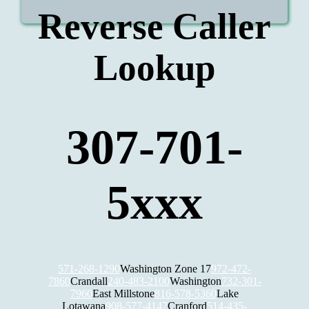
Reverse Caller
Lookup
307-701-
5xxx
571-268-1290
Washington Zone 17
972-472-
7860
Crandall
240-483-2100
Washington
732-301-
7960
East Millstone
816-578-5360
Lake
Lotawana
908-577-4147
Cranford
514-435-