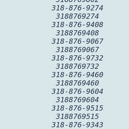
318-876-9274
3188769274
318-876-9408
3188769408
318-876-9067
3188769067
318-876-9732
3188769732
318-876-9460
3188769460
318-876-9604
3188769604
318-876-9515
3188769515
318-876-9343