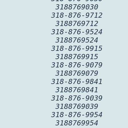
3188769030
318-876-9712
3188769712
318-876-9524
3188769524
318-876-9915
3188769915
318-876-9079
3188769079
318-876-9841
3188769841
318-876-9039
3188769039
318-876-9954
3188769954