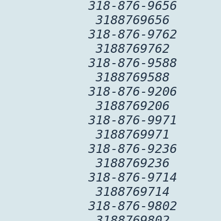
318-876-9656
3188769656
318-876-9762
3188769762
318-876-9588
3188769588
318-876-9206
3188769206
318-876-9971
3188769971
318-876-9236
3188769236
318-876-9714
3188769714
318-876-9802
3188769802