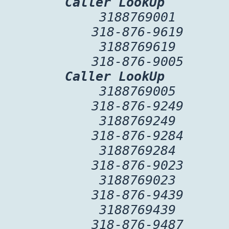
Caller LookUp
3188769001
318-876-9619
3188769619
318-876-9005
Caller LookUp
3188769005
318-876-9249
3188769249
318-876-9284
3188769284
318-876-9023
3188769023
318-876-9439
3188769439
318-876-9487