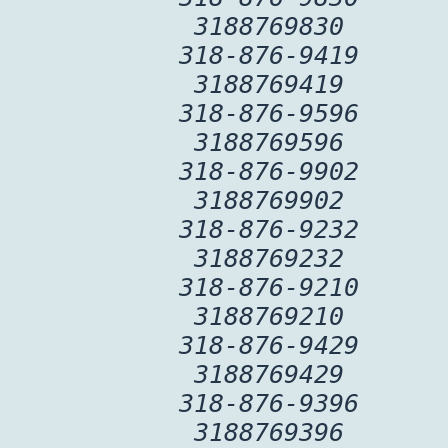
3188769830
318-876-9419
3188769419
318-876-9596
3188769596
318-876-9902
3188769902
318-876-9232
3188769232
318-876-9210
3188769210
318-876-9429
3188769429
318-876-9396
3188769396