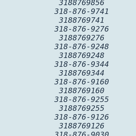
3188769856
318-876-9741
3188769741
318-876-9276
3188769276
318-876-9248
3188769248
318-876-9344
3188769344
318-876-9160
3188769160
318-876-9255
3188769255
318-876-9126
3188769126
318-876-9030