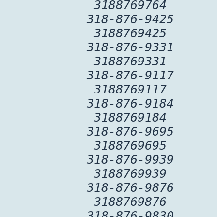
3188769764
318-876-9425
3188769425
318-876-9331
3188769331
318-876-9117
3188769117
318-876-9184
3188769184
318-876-9695
3188769695
318-876-9939
3188769939
318-876-9876
3188769876
318-876-9830