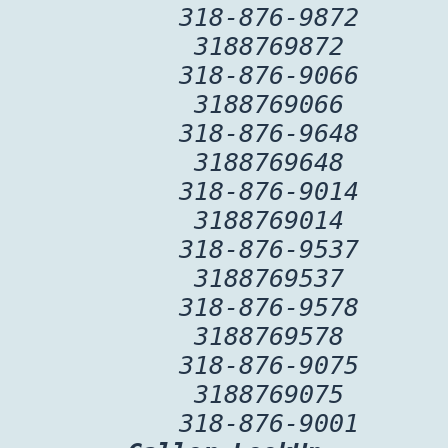
318-876-9872
3188769872
318-876-9066
3188769066
318-876-9648
3188769648
318-876-9014
3188769014
318-876-9537
3188769537
318-876-9578
3188769578
318-876-9075
3188769075
318-876-9001