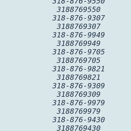
318-876-9550
3188769550
318-876-9307
3188769307
318-876-9949
3188769949
318-876-9705
3188769705
318-876-9821
3188769821
318-876-9309
3188769309
318-876-9979
3188769979
318-876-9430
3188769430