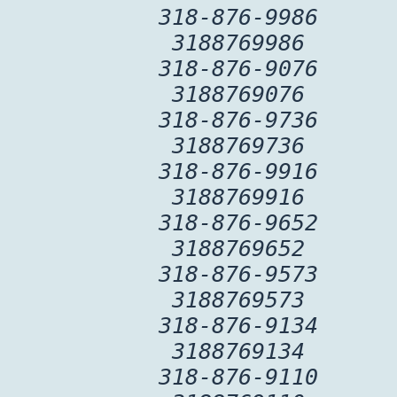
318-876-9986
3188769986
318-876-9076
3188769076
318-876-9736
3188769736
318-876-9916
3188769916
318-876-9652
3188769652
318-876-9573
3188769573
318-876-9134
3188769134
318-876-9110