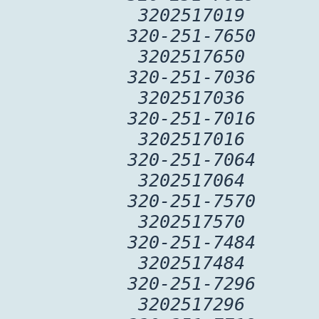
3202517019
320-251-7650
3202517650
320-251-7036
3202517036
320-251-7016
3202517016
320-251-7064
3202517064
320-251-7570
3202517570
320-251-7484
3202517484
320-251-7296
3202517296