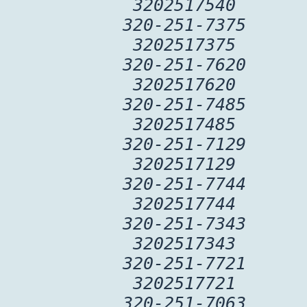
3202517540
320-251-7375
3202517375
320-251-7620
3202517620
320-251-7485
3202517485
320-251-7129
3202517129
320-251-7744
3202517744
320-251-7343
3202517343
320-251-7721
3202517721
320-251-7063