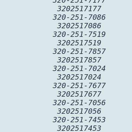
320-251-7177
3202517177
320-251-7086
3202517086
320-251-7519
3202517519
320-251-7857
3202517857
320-251-7024
3202517024
320-251-7677
3202517677
320-251-7056
3202517056
320-251-7453
3202517453