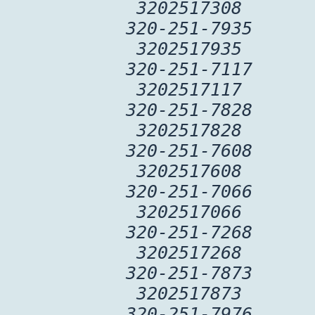
3202517308
320-251-7935
3202517935
320-251-7117
3202517117
320-251-7828
3202517828
320-251-7608
3202517608
320-251-7066
3202517066
320-251-7268
3202517268
320-251-7873
3202517873
320-251-7976