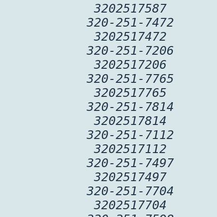
3202517587
320-251-7472
3202517472
320-251-7206
3202517206
320-251-7765
3202517765
320-251-7814
3202517814
320-251-7112
3202517112
320-251-7497
3202517497
320-251-7704
3202517704