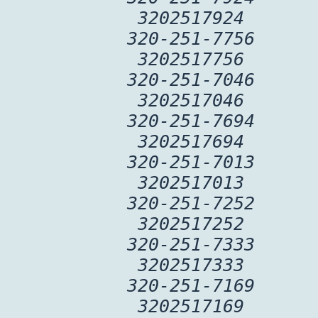
3202517924
320-251-7756
3202517756
320-251-7046
3202517046
320-251-7694
3202517694
320-251-7013
3202517013
320-251-7252
3202517252
320-251-7333
3202517333
320-251-7169
3202517169