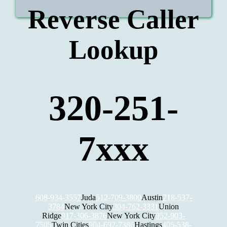
Reverse Caller
Lookup
320-251-
7xxx
608-934-3557
Juda
512-709-3800
Austin
718-537-
3784
New York City
304-762-3331
Union
Ridge
917-306-3876
New York City
952-903-
7505
Twin Cities
904-692-7386
Hastings
405-538-